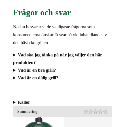
Frågor och svar
Nedan besvarar vi de vanligaste frågorna som
konsumenterna önskar få svar på vid inhandlande av
den bästa kolgrillen.
Vad ska jag tänka på när jag väljer den här
produkten?
Vad är en bra grill?
Vad är en dålig grill?
Källor
Summering
1 star
2 stars
3 stars
4 stars
5 stars
Rating