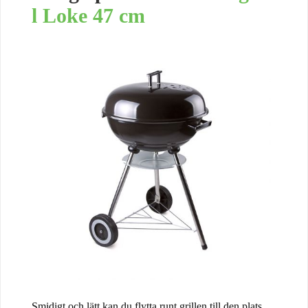
l Loke 47 cm
Smidigt och lätt kan du flytta runt grillen till den plats