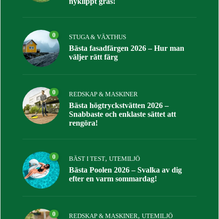
nyklippt gräs!
0
STUGA & VÄXTHUS
Bästa fasadfärgen 2026 – Hur man
väljer rätt färg
0
REDSKAP & MASKINER
Bästa högtryckstvätten 2026 –
Snabbaste och enklaste sättet att
rengöra!
0
,
BÄST I TEST
UTEMILJÖ
Bästa Poolen 2026 – Svalka av dig
efter en varm sommardag!
0
,
REDSKAP & MASKINER
UTEMILJÖ