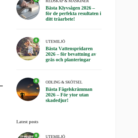
REDSKAP & MASKINER
Bästa Klyvsågen 2026 –
för de perfekta resultaten i
ditt träarbete!
0
UTEMILJÖ
Bästa Vattenspridaren
2026 – för bevattning av
gräs och planteringar
0
ODLING & SKÖTSEL
Bästa Fågelskrämman
2026 – För ytor utan
skadedjur!
Latest posts
0
UTEMILJÖ