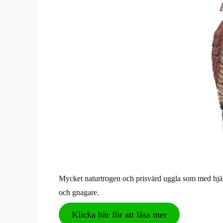
Mycket naturtrogen och prisvärd uggla som med hjäl
och gnagare.
Klicka här för att läsa mer