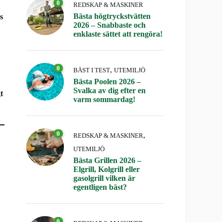
0
REDSKAP & MASKINER
Bästa högtryckstvätten
s
2026 – Snabbaste och
enklaste sättet att rengöra!
0
,
BÄST I TEST
UTEMILJÖ
Bästa Poolen 2026 –
Svalka av dig efter en
t
varm sommardag!
0
,
REDSKAP & MASKINER
UTEMILJÖ
Bästa Grillen 2026 –
Elgrill, Kolgrill eller
gasolgrill vilken är
egentligen bäst?
0