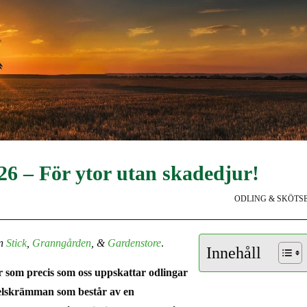
6 – För ytor utan skadedjur!
ODLING & SKÖTS
n
Stick
,
Granngården
, &
Gardenstore
.
Innehåll
ur som precis som oss uppskattar odlingar
gelskrämman som består av en