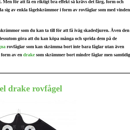
. Men för att få en riktigt bra effekt så krävs det färg, form och
ända sig av enkla fågelskrämmor i form av rovfåglar som med vinden
lskrämmor som du kan ta till för att få iväg skadedjuren. Även den
dessutom göra att du kan köpa många och sprida dem på de
gna
rovfåglar som kan skrämma bort inte bara fåglar utan även
i form av en
drake
som skrämmer bort mindre fåglar men samtidig
l drake rovfågel