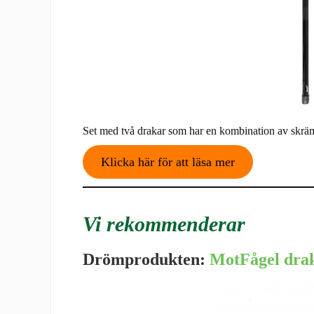
Set med två drakar som har en kombination av skräms
Klicka här för att läsa mer
Vi rekommenderar
Drömprodukten:
MotFågel drak