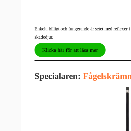
Enkelt, billigt och fungerande är setet med reflexe
skadedjur.
Klicka här för att läsa mer
Specialaren:
Fågelskrämm