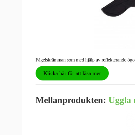
Fågelskrämman som med hjälp av reflekterande ögon,
Klicka här för att läsa mer
Mellanprodukten:
Uggla 