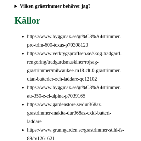
Vilken grästrimmer behöver jag?
Källor
https://www.byggmax.se/gr%C3%A4strimmer-
pro-trim-600-texas-p70398123
https://www.verktygsproffsen.se/skog-tradgard-
rengoring/tradgardsmaskiner/rojsag-
grastrimmer/milwaukee-m18-clt-0-grastrimmer-
utan-batterier-och-laddare-qe12102
https://www.byggmax.se/gr%C3%A4strimmer-
atr-350-e-el-alpina-p7039165
https://www.gardenstore.se/dur368az-
grastrimmer-makita-dur368az-exkl-batteri-
laddare
https://www.granngarden.se/grastrimmer-stihl-fs-
89/p/1261621