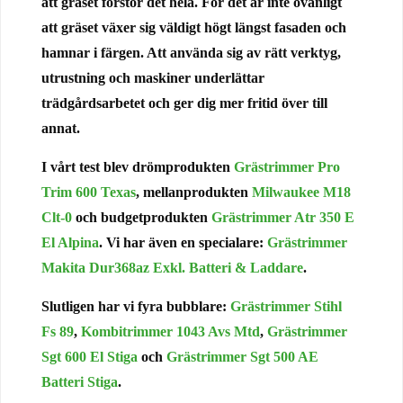
att gräset förstör det hela. För det är inte ovanligt
att gräset växer sig väldigt högt längst fasaden och
hamnar i färgen. Att använda sig av rätt verktyg,
utrustning och maskiner underlättar
trädgårdsarbetet och ger dig mer fritid över till
annat.
I vårt test blev drömprodukten
Grästrimmer Pro
Trim 600 Texas
, mellanprodukten
Milwaukee M18
Clt-0
och budgetprodukten
Grästrimmer Atr 350 E
El Alpina
. Vi har även en specialare:
Grästrimmer
Makita Dur368az Exkl. Batteri & Laddare
.
Slutligen har vi fyra bubblare:
Grästrimmer Stihl
Fs 89
,
Kombitrimmer 1043 Avs Mtd
,
Grästrimmer
Sgt 600 El Stiga
och
Grästrimmer Sgt 500 AE
Batteri Stiga
.