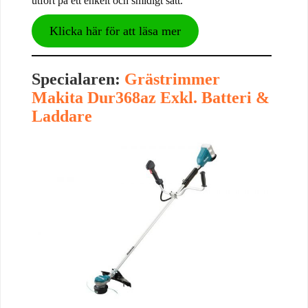
utfört på ett enkelt och smidigt sätt.
Klicka här för att läsa mer
Specialaren:
Grästrimmer
Makita Dur368az Exkl. Batteri &
Laddare