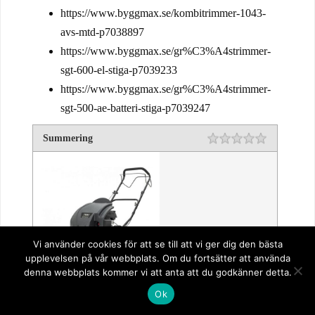
https://www.byggmax.se/kombitrimmer-1043-
avs-mtd-p7038897
https://www.byggmax.se/gr%C3%A4strimmer-
sgt-600-el-stiga-p7039233
https://www.byggmax.se/gr%C3%A4strimmer-
sgt-500-ae-batteri-stiga-p7039247
Summering
1 star
2 stars
3 stars
4 stars
5 stars
Rating
Vi använder cookies för att se till att vi ger dig den bästa
upplevelsen på vår webbplats. Om du fortsätter att använda
denna webbplats kommer vi att anta att du godkänner detta.
Ok
Betyg