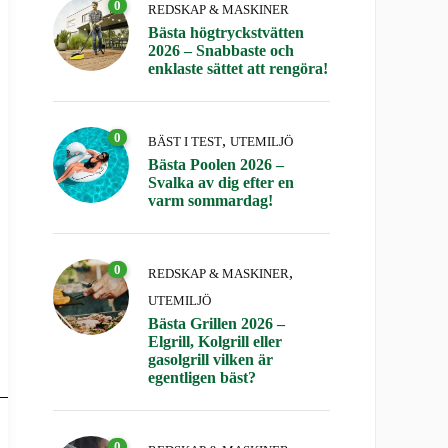
0
REDSKAP & MASKINER
Bästa högtryckstvätten
2026 – Snabbaste och
enklaste sättet att rengöra!
0
,
BÄST I TEST
UTEMILJÖ
Bästa Poolen 2026 –
Svalka av dig efter en
varm sommardag!
0
,
REDSKAP & MASKINER
UTEMILJÖ
Bästa Grillen 2026 –
Elgrill, Kolgrill eller
gasolgrill vilken är
egentligen bäst?
0