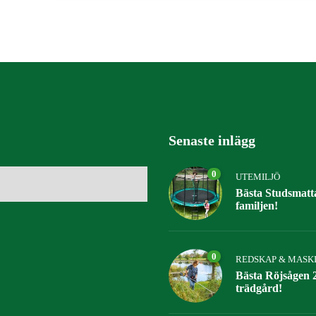
Senaste inlägg
0
UTEMILJÖ
Bästa Studsmatta
familjen!
0
REDSKAP & MASK
Bästa Röjsågen 2
trädgård!