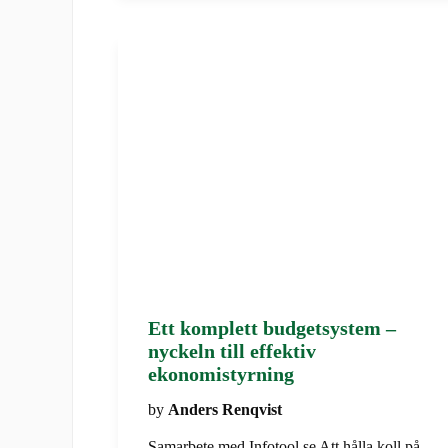
Ett komplett budgetsystem –
nyckeln till effektiv
ekonomistyrning
by
Anders Renqvist
Samarbete med Infotool.se Att hålla koll på