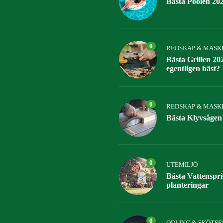
Bästa Poolen 20
0
REDSKAP & MASK
Bästa Grillen 2026
egentligen bäst?
0
REDSKAP & MASK
Bästa Klyvsågen 2
0
UTEMILJÖ
Bästa Vattenspri
planteringar
0
ODLING & SKÖTSE