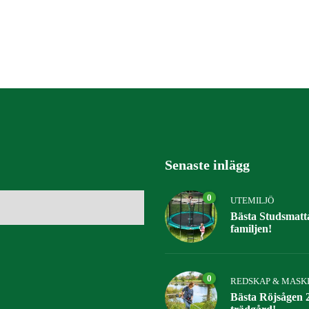
Senaste inlägg
0
UTEMILJÖ
Bästa Studsmatta
familjen!
0
REDSKAP & MASK
Bästa Röjsågen 2