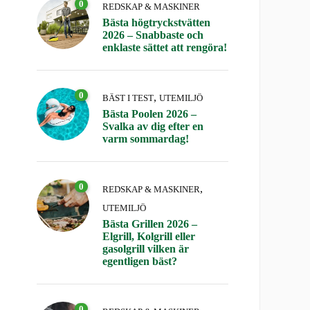
0
REDSKAP & MASKINER
Bästa högtryckstvätten
2026 – Snabbaste och
enklaste sättet att rengöra!
0
,
BÄST I TEST
UTEMILJÖ
Bästa Poolen 2026 –
Svalka av dig efter en
varm sommardag!
0
,
REDSKAP & MASKINER
UTEMILJÖ
Bästa Grillen 2026 –
Elgrill, Kolgrill eller
gasolgrill vilken är
egentligen bäst?
0