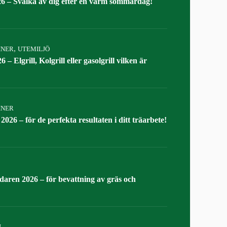
26 – Svalka av dig efter en varm sommardag!
,
INER
UTEMILJÖ
 – Elgrill, Kolgrill eller gasolgrill vilken är
INER
026 – för de perfekta resultaten i ditt träarbete!
daren 2026 – för bevattning av gräs och
L