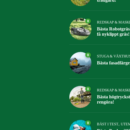
trädgård!
0
REDSKAP & MASK
Bästa Robotgräs
få nyklippt gräs!
0
STUGA & VÄXTHU
Bästa fasadfärge
0
REDSKAP & MASK
Bästa högtryckst
rengöra!
0
,
BÄST I TEST
UTEM