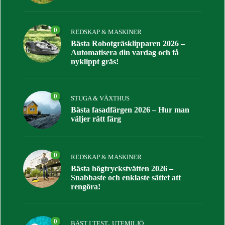
0
REDSKAP & MASKINER
Bästa Robotgräsklipparen 2026 –
Automatisera din vardag och få
nyklippt gräs!
0
STUGA & VÄXTHUS
Bästa fasadfärgen 2026 – Hur man
väljer rätt färg
0
REDSKAP & MASKINER
Bästa högtryckstvätten 2026 –
Snabbaste och enklaste sättet att
rengöra!
0
,
BÄST I TEST
UTEMILJÖ